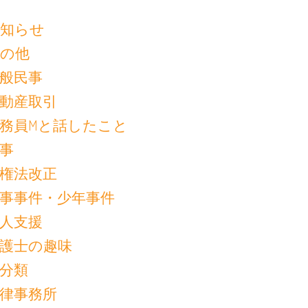
知らせ
の他
般民事
動産取引
務員Mと話したこと
事
権法改正
事事件・少年事件
人支援
護士の趣味
分類
律事務所