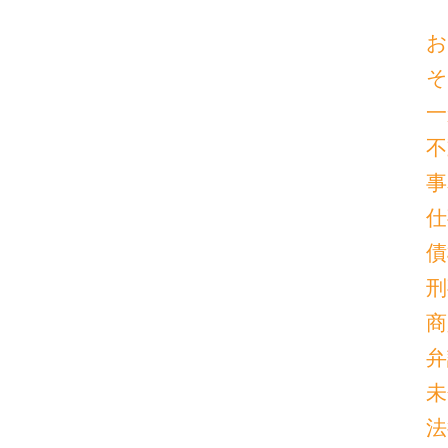
お
そ
一
不
事
仕
債
刑
商
弁
未
法