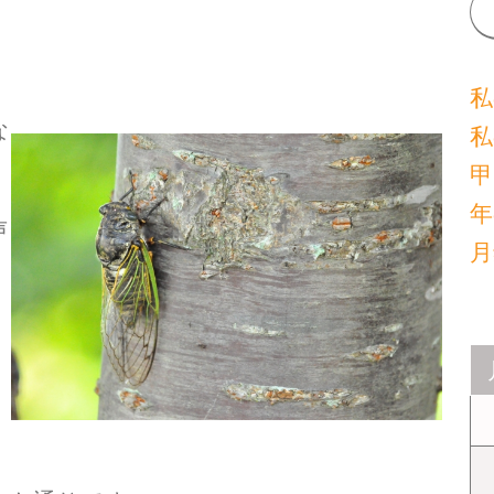
私
な
私
甲
年
声
月