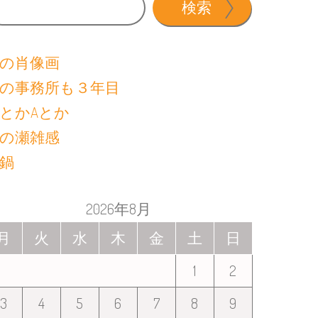
検索
の肖像画
の事務所も３年目
とかAとか
の瀬雑感
鍋
2026年8月
月
火
水
木
金
土
日
1
2
3
4
5
6
7
8
9