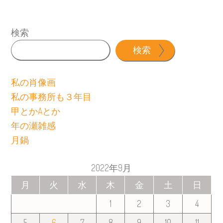
検索
検索
私の肖像画
私の事務所も３年目
甲とかAとか
年の瀬雑感
月鍋
2022年9月
月
火
水
木
金
土
日
1
2
3
4
5
6
7
8
9
10
11