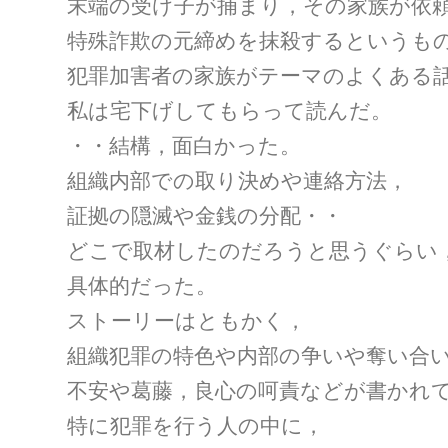
末端の受け子が捕まり，その家族が依
特殊詐欺の元締めを抹殺するというも
犯罪加害者の家族がテーマのよくある
私は宅下げしてもらって読んだ。
・・結構，面白かった。
組織内部での取り決めや連絡方法，
証拠の隠滅や金銭の分配・・
どこで取材したのだろうと思うぐらい
具体的だった。
ストーリーはともかく，
組織犯罪の特色や内部の争いや奪い合
不安や葛藤，良心の呵責などが書かれ
特に犯罪を行う人の中に，