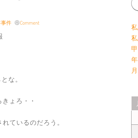
年事件
Comment
私
報
私
甲
年
月
らとな。
ろきょろ・・
されているのだろう。