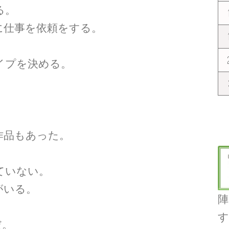
る。
に仕事を依頼をする。
イプを決める。
。
作品もあった。
ていない。
がいる。
陣
す
だ。