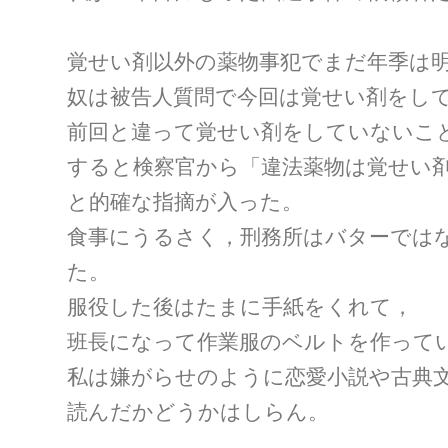
覚せい剤以外の薬物事犯でまだ年季は
奴は被告人質問で今回は覚せい剤をし
前回と違って覚せい剤をしていないこ
すると検察官から「違法薬物は覚せい
と的確な指摘が入った。
食事にうるさく，刑務所はバターでは
た。
服役した後はたまに手紙をくれて，
班長になって作業服のベルトを作って
私は嫌がらせのように恋愛小説や古典
読んだかどうかはしらん。