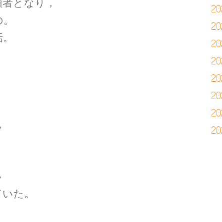
頼者となり，
2
の。
2
話。
2
20
2
2
2
，
2
い
ていた。