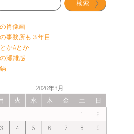
検索
の肖像画
の事務所も３年目
とかAとか
の瀬雑感
鍋
2026年8月
月
火
水
木
金
土
日
1
2
3
4
5
6
7
8
9