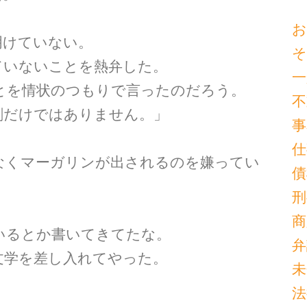
お
明けていない。
そ
ていないことを熱弁した。
一
とを情状のつもりで言ったのだろう。
不
剤だけではありません。」
事
仕
なくマーガリンが出されるのを嫌ってい
債
刑
商
いるとか書いてきてたな。
弁
文学を差し入れてやった。
未
法