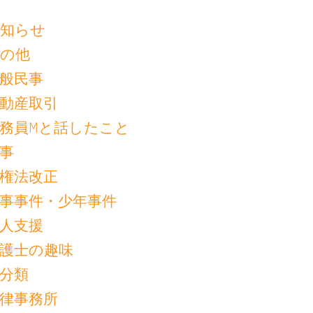
知らせ
の他
般民事
動産取引
務員Mと話したこと
事
権法改正
事事件・少年事件
人支援
護士の趣味
分類
律事務所