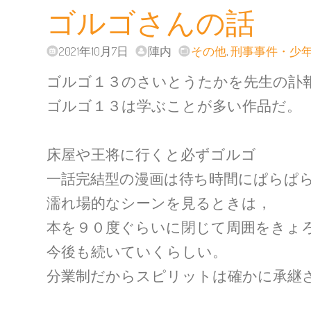
ゴルゴさんの話
2021年10月7日
陣内
その他
,
刑事事件・少
ゴルゴ１３のさいとうたかを先生の訃
ゴルゴ１３は学ぶことが多い作品だ。
床屋や王将に行くと必ずゴルゴ
一話完結型の漫画は待ち時間にぱらぱ
濡れ場的なシーンを見るときは，
本を９０度ぐらいに閉じて周囲をきょ
今後も続いていくらしい。
分業制だからスピリットは確かに承継