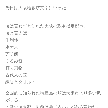
先日は大阪地裁堺支部にいった。
堺は言わずと知れた大阪の政令指定都市。
堺と言えば，
千利休
水ナス
芥子餅
くるみ餅
打ち刃物
古代人の墓
線香とタオル・・
全国的に知られた特産品の類は大阪市より多い気
がする。
地裁の堺支部，以前は趣（古い）がある建物だっ